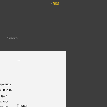
•
RSS
...
урились
машине их
 да и
, кто-
Поиск