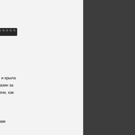
 и крыла
азин за
ни, как
нам