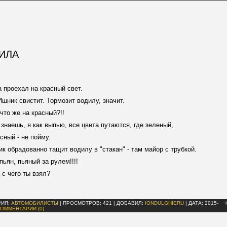
ИЛА
 проехал на красный свет.
Ишник свистит. Тормозит водилу, значит.
ы что же на красный?!!
ы знаешь, я как выпью, все цвета путаются, где зеленый,
асный - не пойму.
к обрадованно тащит водилу в "стакан" - там майор с трубкой.
 пьян, пьяный за рулем!!!!
а с чего ты взял?
РИЯ:
АВТОМОБИЛИСТЫ
|
ПРОСМОТРОВ:
421
|
ДОБАВИЛ:
IONDULGHIERU
|
ДАТА:
2015-
КОММЕНТАРИИ (0)