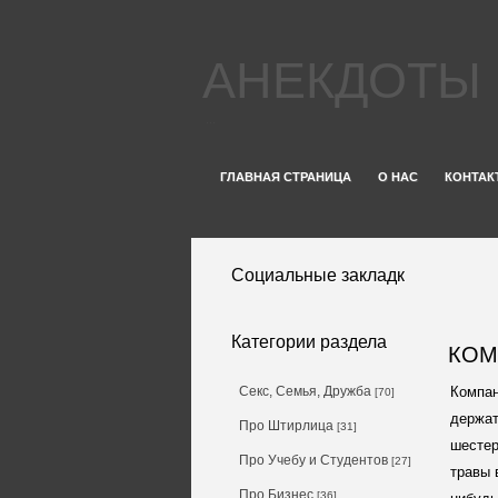
АНЕКДОТЫ
...
ГЛАВНАЯ СТРАНИЦА
О НАС
КОНТАК
Социальные закладк
Категории раздела
КОМ
Секс, Семья, Дружба
Компан
[70]
держат
Про Штирлица
[31]
шестер
Про Учебу и Студентов
[27]
травы 
Про Бизнес
[36]