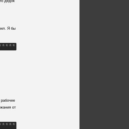
то дедок
мил. Я бы
 рабочее
ржания от