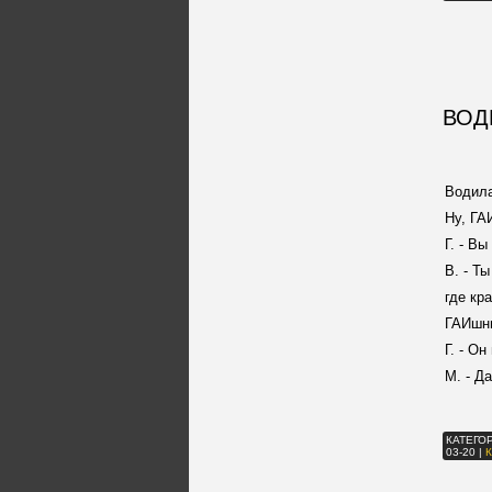
ВОД
Водила
Ну, ГА
Г. - В
В. - Т
где кр
ГАИшни
Г. - Он
М. - Д
КАТЕГО
03-20
|