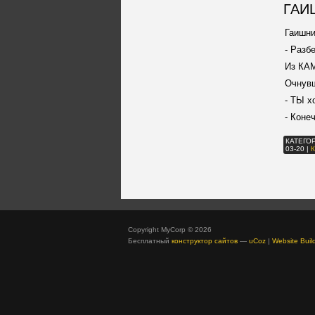
ГАИ
Гаишни
- Разб
Из КАМ
Очнувш
- ТЫ х
- Коне
КАТЕГО
03-20
|
Copyright MyCorp © 2026
Бесплатный
конструктор сайтов
—
uCoz
|
Website Buil