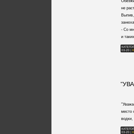
Обезжи
не рас
Выпив,
занюха
- Со м
и таки
КАТЕГО
03-20
|
"УВ
"Уважа
место 
водки,
КАТЕГО
03-20
|