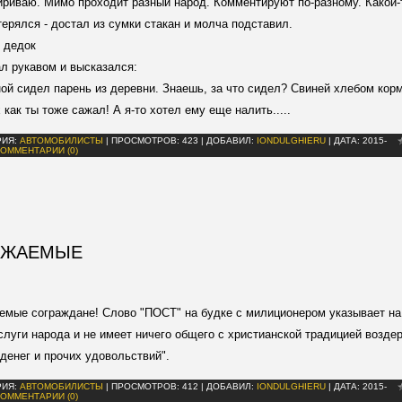
риваю. Мимо проходит разный народ. Комментируют по-разному. Какой-
терялся - достал из сумки стакан и молча подставил.
 дедок
л рукавом и высказался:
ной сидел парень из деревни. Знаешь, за что сидел? Свиней хлебом кор
х как ты тоже сажал! А я-то хотел ему еще налить.....
РИЯ:
АВТОМОБИЛИСТЫ
|
ПРОСМОТРОВ:
423
|
ДОБАВИЛ:
IONDULGHIERU
|
ДАТА:
2015-
КОММЕНТАРИИ (0)
АЖАЕМЫЕ
емые сограждане! Слово "ПОСТ" на будке с милиционером указывает на
слуги народа и не имеет ничего общего с христианской традицией возде
 денег и прочих удовольствий".
РИЯ:
АВТОМОБИЛИСТЫ
|
ПРОСМОТРОВ:
412
|
ДОБАВИЛ:
IONDULGHIERU
|
ДАТА:
2015-
КОММЕНТАРИИ (0)