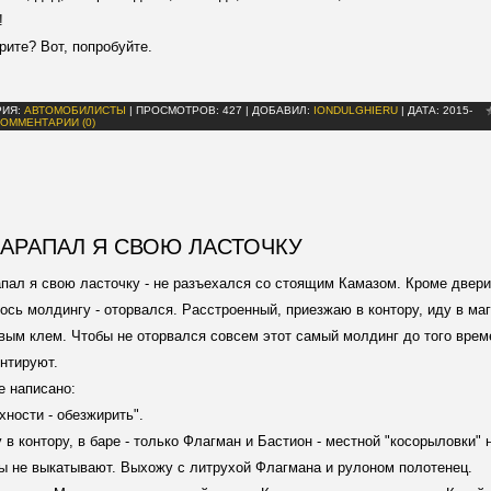
!
ерите? Вот, попробуйте.
РИЯ:
АВТОМОБИЛИСТЫ
|
ПРОСМОТРОВ:
427
|
ДОБАВИЛ:
IONDULGHIERU
|
ДАТА:
2015-
КОММЕНТАРИИ (0)
АРАПАЛ Я СВОЮ ЛАСТОЧКУ
пал я свою ласточку - не разъехался со стоящим Камазом. Кроме двери
ось молдингу - оторвался. Расстроенный, приезжаю в контору, иду в маг
вым клем. Чтобы не оторвался совсем этот самый молдинг до того време
нтируют.
е написано:
хности - обезжирить".
 в контору, в баре - только Флагман и Бастион - местной "косорыловки" 
ы не выкатывают. Выхожу с литрухой Флагмана и рулоном полотенец.