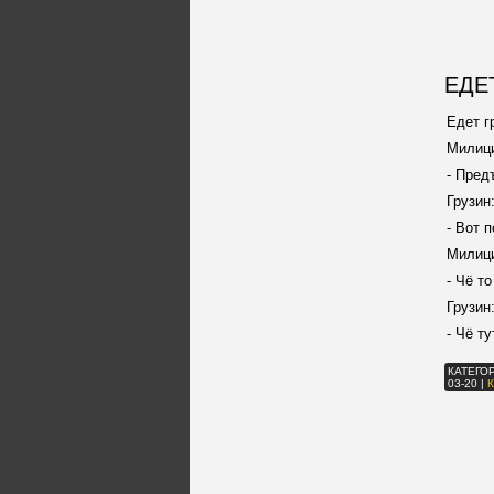
ЕДЕ
Едет г
Милиц
- Пред
Грузин
- Вот 
Милици
- Чё т
Грузин
- Чё т
КАТЕГО
03-20
|