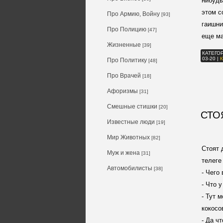
нибудь
этом с
Про Армию, Войну
[93]
гаишни
Про Полицию
[47]
еще ма
Жизненные
[39]
КАТЕГО
03-20
|
Про Политику
[48]
Про Врачей
[18]
Афоризмы
[31]
Смешные стишки
[20]
СТО
Известные люди
[19]
Мир Животных
[82]
Стоят 
Муж и жена
[31]
телеге
Автомобилисты
[38]
- Чего
- Что 
- Тут 
кокосо
- Да ч