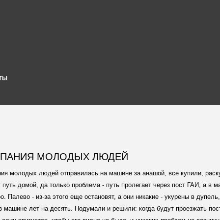
ТЫ
ПАНИЯ МОЛОДЫХ ЛЮДЕЙ
ия молодых людей отправилась на машине за анашой, все купили, раск
 путь домой, да только проблема - путь пролегает через пост ГАИ, а в 
о. Палево - из-за этого еще остановят, а они никакие - укурены в дупель,
в машине лет на десять. Подумали и решили: когда будут проезжать пост