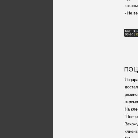
кокосы
- Не в
КАТЕГО
03-20
|
ПОЦ
Поцара
достал
резино
отремо
На кле
"Повер
Захожу
клиент