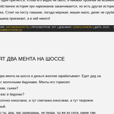
 один пригнется, чтобы его видно не было, и никаких проблем не возникн
обственно история про наркоманов заканчивается, но есть другая история
ка. Стоит на посту гаишник, погода мерзкая, машин мало, денег не сруби
шина проезжает, а в ней никого!
РИЯ:
АВТОМОБИЛИСТЫ
|
ПРОСМОТРОВ:
547
|
ДОБАВИЛ:
IONDULGHIERU
|
ДАТА:
2015-
КОММЕНТАРИИ (0)
ЯТ ДВА МЕНТА НА ШОССЕ
два мента на шоссе и деньги жезлом зарабатывают. Едет дед на
 с молочными бидонами. Менты его тормозят.
 вам, сынки?
у вас в бидонах?
молочко кокосовое, а тут сметанка кокосовая, а тут творожок
вый.
то ты, дед, нас разводишь, не пизди, ты же из села, какие там