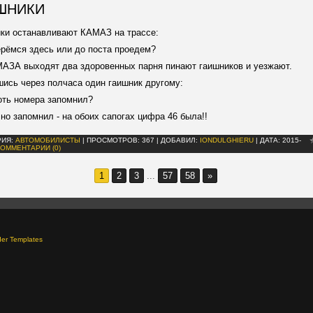
ШНИКИ
ки останавливают КАМАЗ на трассе:
ерёмся здесь или до поста проедем?
АЗА выходят два здоровенных парня пинают гаишников и уезжают.
ись через полчаса один гаишник другому:
оть номера запомнил?
чно запомнил - на обоих сапогах цифра 46 была!!
РИЯ:
АВТОМОБИЛИСТЫ
|
ПРОСМОТРОВ:
367
|
ДОБАВИЛ:
IONDULGHIERU
|
ДАТА:
2015-
КОММЕНТАРИИ (0)
1
2
3
...
57
58
»
der Templates