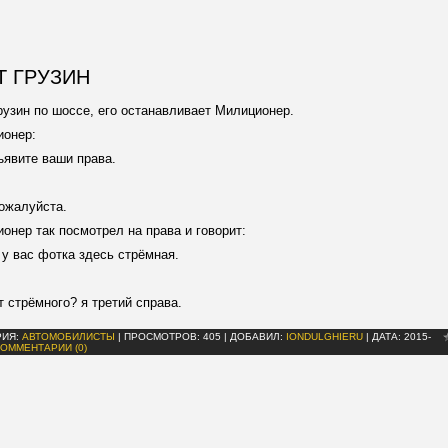
Т ГРУЗИН
рузин по шоссе, его останавливает Милиционер.
ионер:
ъявите ваши права.
:
пожалуйста.
онер так посмотрел на права и говорит:
о у вас фотка здесь стрёмная.
:
ут стрёмного? я третий справа.
РИЯ:
АВТОМОБИЛИСТЫ
|
ПРОСМОТРОВ:
405
|
ДОБАВИЛ:
IONDULGHIERU
|
ДАТА:
2015-
КОММЕНТАРИИ (0)